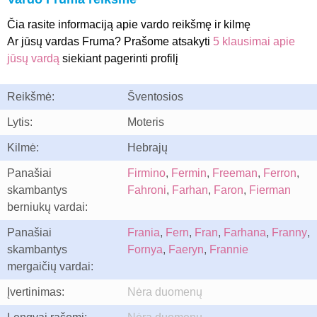
Čia rasite informaciją apie vardo reikšmę ir kilmę
Ar jūsų vardas Fruma? Prašome atsakyti
5 klausimai apie
jūsų vardą
siekiant pagerinti profilį
Reikšmė:
Šventosios
Lytis:
Moteris
Kilmė:
Hebrajų
Panašiai
Firmino
,
Fermin
,
Freeman
,
Ferron
,
skambantys
Fahroni
,
Farhan
,
Faron
,
Fierman
berniukų vardai:
Panašiai
Frania
,
Fern
,
Fran
,
Farhana
,
Franny
,
skambantys
Fornya
,
Faeryn
,
Frannie
mergaičių vardai:
Įvertinimas:
Nėra duomenų