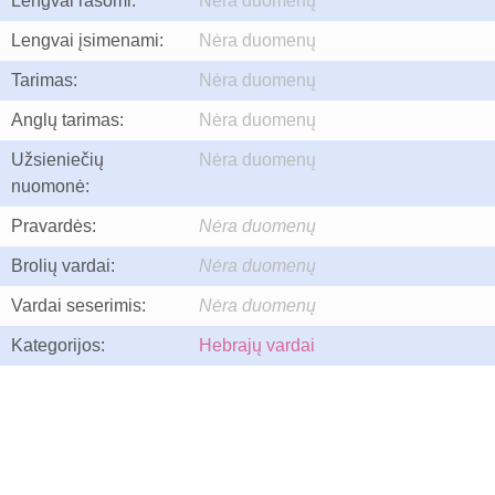
Lengvai rašomi:
Nėra duomenų
Lengvai įsimenami:
Nėra duomenų
Tarimas:
Nėra duomenų
Anglų tarimas:
Nėra duomenų
Užsieniečių
Nėra duomenų
nuomonė:
Pravardės:
Nėra duomenų
Brolių vardai:
Nėra duomenų
Vardai seserimis:
Nėra duomenų
Kategorijos:
Hebrajų vardai