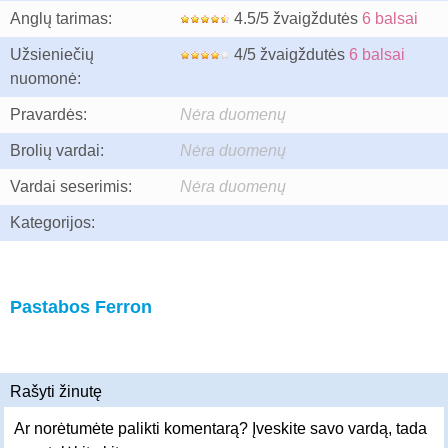
Anglų tarimas:
4.5/5 žvaigždutės
6 balsai
Užsieniečių
4/5 žvaigždutės
6 balsai
nuomonė:
Pravardės:
Nėra duomenų
Brolių vardai:
Nėra duomenų
Vardai seserimis:
Nėra duomenų
Kategorijos:
Pastabos Ferron
Rašyti žinutę
Ar norėtumėte palikti komentarą? Įveskite savo vardą, tada