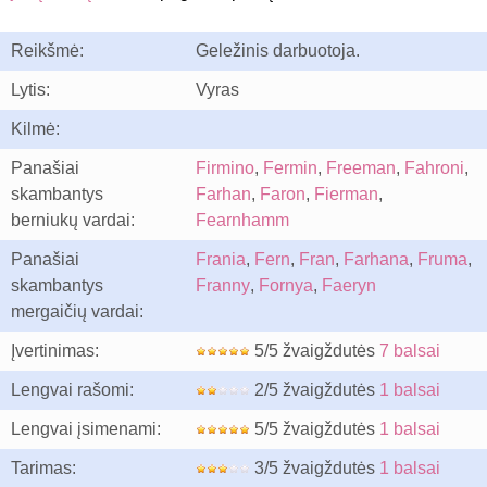
Reikšmė:
Geležinis darbuotoja.
Lytis:
Vyras
Kilmė:
Panašiai
Firmino
,
Fermin
,
Freeman
,
Fahroni
,
skambantys
Farhan
,
Faron
,
Fierman
,
berniukų vardai:
Fearnhamm
Panašiai
Frania
,
Fern
,
Fran
,
Farhana
,
Fruma
,
skambantys
Franny
,
Fornya
,
Faeryn
mergaičių vardai:
Įvertinimas:
5/5 žvaigždutės
7 balsai
Lengvai rašomi:
2/5 žvaigždutės
1 balsai
Lengvai įsimenami:
5/5 žvaigždutės
1 balsai
Tarimas:
3/5 žvaigždutės
1 balsai