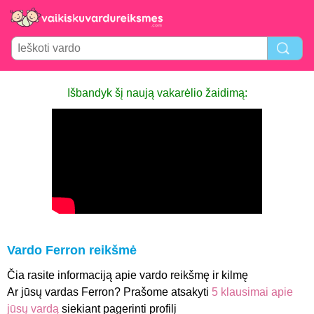
Išbandyk šį naują vakarėlio žaidimą:
Vardo Ferron reikšmė
Čia rasite informaciją apie vardo reikšmę ir kilmę
Ar jūsų vardas Ferron? Prašome atsakyti
5 klausimai apie
jūsų vardą
siekiant pagerinti profilį