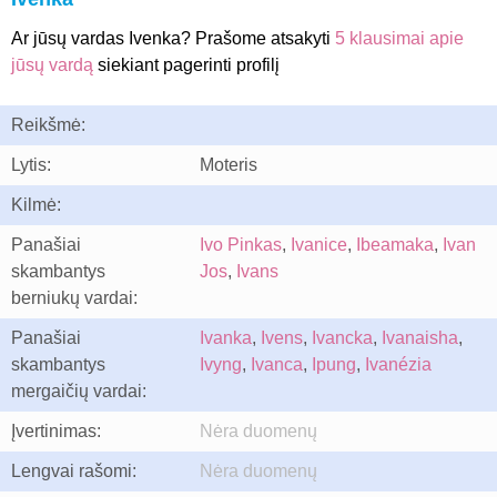
Ar jūsų vardas Ivenka? Prašome atsakyti
5 klausimai apie
jūsų vardą
siekiant pagerinti profilį
Reikšmė:
Lytis:
Moteris
Kilmė:
Panašiai
Ivo Pinkas
,
Ivanice
,
Ibeamaka
,
Ivan
skambantys
Jos
,
Ivans
berniukų vardai:
Panašiai
Ivanka
,
Ivens
,
Ivancka
,
Ivanaisha
,
skambantys
Ivyng
,
Ivanca
,
Ipung
,
Ivanézia
mergaičių vardai:
Įvertinimas:
Nėra duomenų
Lengvai rašomi:
Nėra duomenų