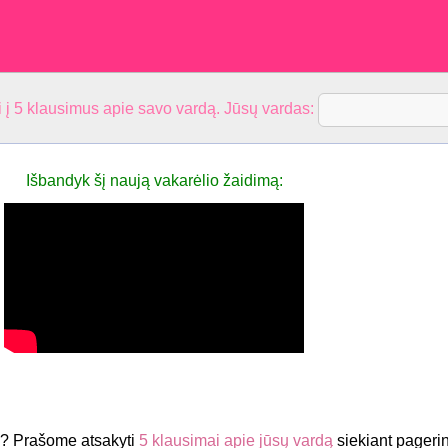
 į 5 klausimus apie savo vardą. Jūsų vardas:
Išbandyk šį naują vakarėlio žaidimą:
a? Prašome atsakyti
5 klausimai apie jūsų vardą
siekiant pagerin