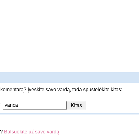
 komentarą? Įveskite savo vardą, tada spustelėkite kitas:
s:
a?
Balsuokite už savo vardą