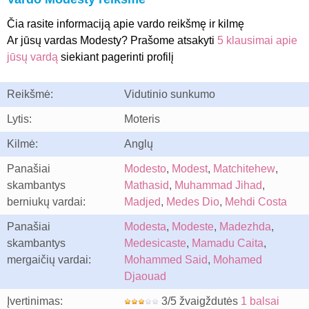
Čia rasite informaciją apie vardo reikšmę ir kilmę
Ar jūsų vardas Modesty? Prašome atsakyti
5 klausimai apie
jūsų vardą
siekiant pagerinti profilį
Reikšmė:
Vidutinio sunkumo
Lytis:
Moteris
Kilmė:
Anglų
Panašiai
Modesto
,
Modest
,
Matchitehew
,
skambantys
Mathasid
,
Muhammad Jihad
,
berniukų vardai:
Madjed
,
Medes Dio
,
Mehdi Costa
Panašiai
Modesta
,
Modeste
,
Madezhda
,
skambantys
Medesicaste
,
Mamadu Caita
,
mergaičių vardai:
Mohammed Said
,
Mohamed
Djaouad
Įvertinimas:
3/5 žvaigždutės
1 balsai