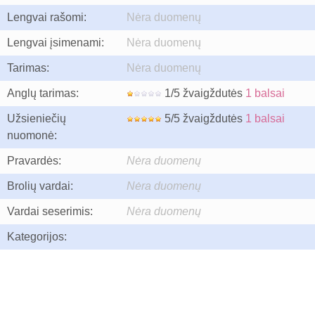
Lengvai rašomi:
Nėra duomenų
Lengvai įsimenami:
Nėra duomenų
Tarimas:
Nėra duomenų
Anglų tarimas:
1/5 žvaigždutės
1 balsai
Užsieniečių
5/5 žvaigždutės
1 balsai
nuomonė:
Pravardės:
Nėra duomenų
Brolių vardai:
Nėra duomenų
Vardai seserimis:
Nėra duomenų
Kategorijos: