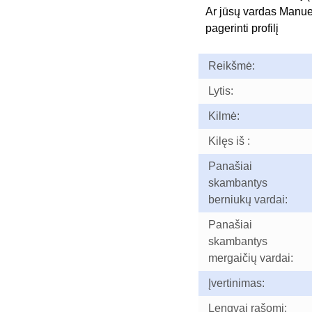
Ar jūsų vardas Manue
pagerinti profilį
Reikšmė:
Lytis:
Kilmė:
Kilęs iš :
Panašiai
skambantys
berniukų vardai:
Panašiai
skambantys
mergaičių vardai:
Įvertinimas:
Lengvai rašomi: