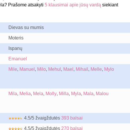
la? Prašome atsakyti
5 klausimai apie jūsų vardą
siekiant
Dievas su mumis
Moteris
Ispanų
Emanuel
Mile
,
Manuel
,
Milo
,
Mehul
,
Mael
,
Mihail
,
Melle
,
Mylo
Mila
,
Melia
,
Mela
,
Molly
,
Milla
,
Myla
,
Mala
,
Malou
4.5/5 žvaigždutės
393 balsai
4.5/5 žvaigždutės
270 balsai