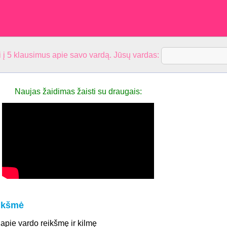
 į 5 klausimus apie savo vardą. Jūsų vardas:
Naujas žaidimas žaisti su draugais:
ikšmė
 apie vardo reikšmę ir kilmę