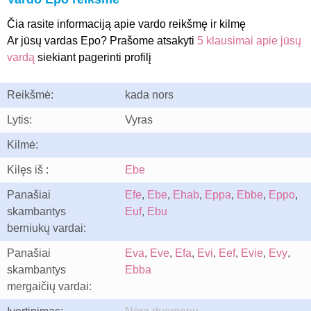
Čia rasite informaciją apie vardo reikšmę ir kilmę
Ar jūsų vardas Epo? Prašome atsakyti
5 klausimai apie jūsų
vardą
siekiant pagerinti profilį
Reikšmė:
kada nors
Lytis:
Vyras
Kilmė:
Kilęs iš :
Ebe
Panašiai
Efe
,
Ebe
,
Ehab
,
Eppa
,
Ebbe
,
Eppo
,
skambantys
Euf
,
Ebu
berniukų vardai:
Panašiai
Eva
,
Eve
,
Efa
,
Evi
,
Eef
,
Evie
,
Evy
,
skambantys
Ebba
mergaičių vardai: