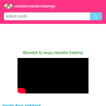
Išbandyk šį naują vakarėlio žaidimą:
Vardo Epo reikšmė