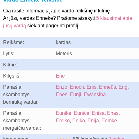
Čia rasite informaciją apie vardo reikšmę ir kilmę
Ar jūsų vardas Enneke? Prašome atsakyti
5 klausimai apie
jūsų vardą
siekiant pagerinti profilį
Reikšmė:
kardas
Lytis:
Moteris
Kilmė:
Kilęs iš :
Ene
Panašiai
Enzo
,
Enoch
,
Enis
,
Enneüs
,
Eng
,
skambantys
Enes
,
Eunji
,
Ewansiha
berniukų vardai:
Panašiai
Eunike
,
Eunice
,
Enisa
,
Enas
,
skambantys
Emiko
,
Eniko
,
Enija
,
Eemke
mergaičių vardai: