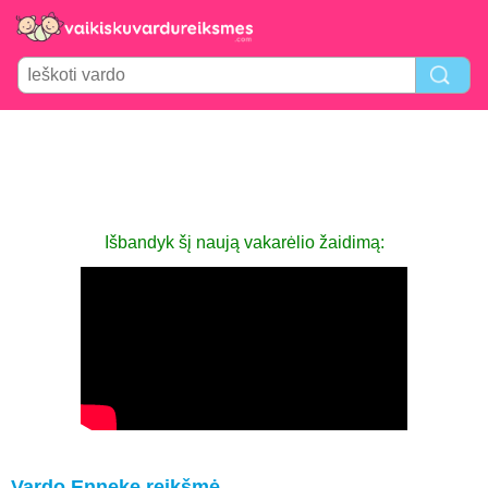
Išbandyk šį naują vakarėlio žaidimą:
Vardo Enneke reikšmė