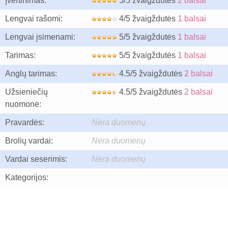
Įvertinimas:
5/5 žvaigždutės
2 balsai
Lengvai rašomi:
4/5 žvaigždutės
1 balsai
Lengvai įsimenami:
5/5 žvaigždutės
1 balsai
Tarimas:
5/5 žvaigždutės
1 balsai
Anglų tarimas:
4.5/5 žvaigždutės
2 balsai
Užsieniečių
4.5/5 žvaigždutės
2 balsai
nuomonė:
Pravardės:
Nėra duomenų
Brolių vardai:
Nėra duomenų
Vardai seserimis:
Nėra duomenų
Kategorijos: