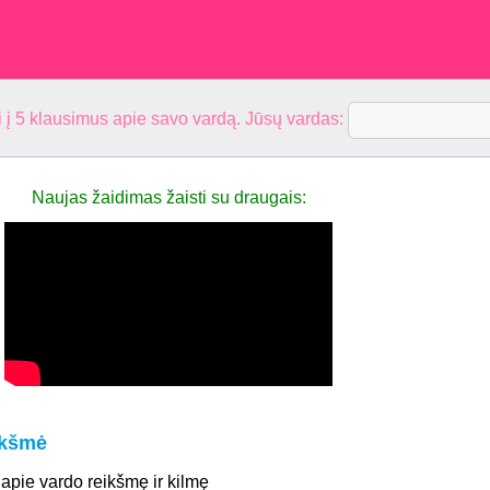
 į 5 klausimus apie savo vardą. Jūsų vardas:
Naujas žaidimas žaisti su draugais:
ikšmė
 apie vardo reikšmę ir kilmę