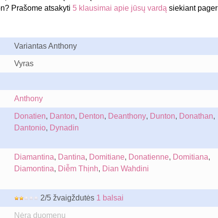
on? Prašome atsakyti
5 klausimai apie jūsų vardą
siekiant pageri
Variantas Anthony
Vyras
Anthony
Donatien
,
Danton
,
Denton
,
Deanthony
,
Dunton
,
Donathan
,
Dantonio
,
Dynadin
Diamantina
,
Dantina
,
Domitiane
,
Donatienne
,
Domitiana
,
Diamontina
,
Diễm Thịnh
,
Dian Wahdini
2/5 žvaigždutės
1 balsai
Nėra duomenų