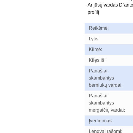
Ar jūsų vardas D`ant
profilį
Reikšmė:
Lytis:
Kilmė:
Kilęs iš :
Panašiai
skambantys
berniukų vardai:
Panašiai
skambantys
mergaičių vardai:
Įvertinimas:
Lengvai rašomi: