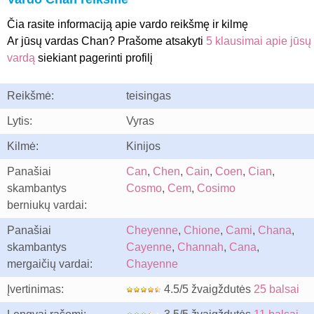
Čia rasite informaciją apie vardo reikšmę ir kilmę
Ar jūsų vardas Chan? Prašome atsakyti
5 klausimai apie jūsų
vardą
siekiant pagerinti profilį
Reikšmė:
teisingas
Lytis:
Vyras
Kilmė:
Kinijos
Panašiai
Can
,
Chen
,
Cain
,
Coen
,
Cian
,
skambantys
Cosmo
,
Cem
,
Cosimo
berniukų vardai:
Panašiai
Cheyenne
,
Chione
,
Cami
,
Chana
,
skambantys
Cayenne
,
Channah
,
Cana
,
mergaičių vardai:
Chayenne
Įvertinimas:
4.5/5 žvaigždutės
25 balsai