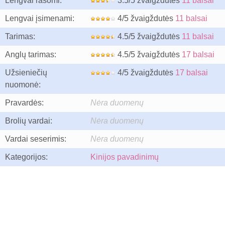
Lengvai rašomi:
3.5/5 žvaigždutės
11 balsai
Lengvai įsimenami:
4/5 žvaigždutės
11 balsai
Tarimas:
4.5/5 žvaigždutės
11 balsai
Anglų tarimas:
4.5/5 žvaigždutės
17 balsai
Užsieniečių
4/5 žvaigždutės
17 balsai
nuomonė:
Pravardės:
Nėra duomenų
Brolių vardai:
Nėra duomenų
Vardai seserimis:
Nėra duomenų
Kategorijos:
Kinijos pavadinimų