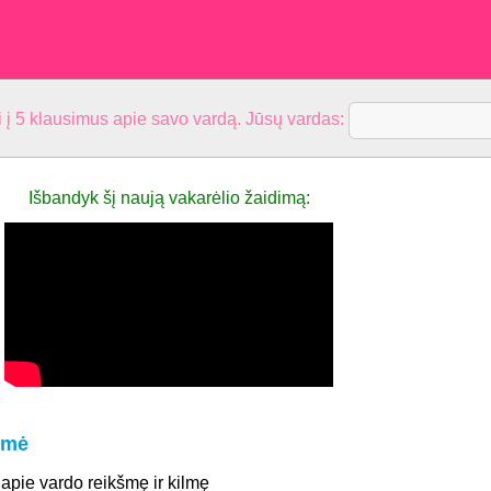
 į 5 klausimus apie savo vardą. Jūsų vardas:
Išbandyk šį naują vakarėlio žaidimą:
šmė
 apie vardo reikšmę ir kilmę