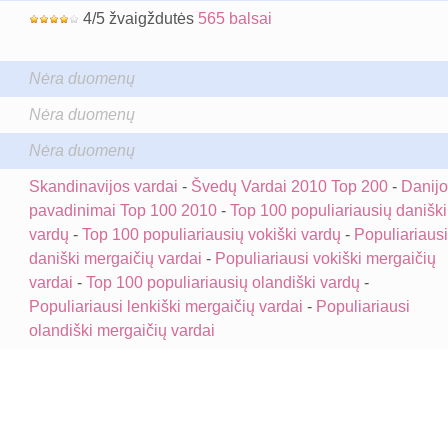
4/5 žvaigždutės
565 balsai
Nėra duomenų
Nėra duomenų
Nėra duomenų
Skandinavijos vardai
-
Švedų Vardai 2010 Top 200
-
Danijo
pavadinimai Top 100 2010
-
Top 100 populiariausių daniški
vardų
-
Top 100 populiariausių vokiški vardų
-
Populiariausi
daniški mergaičių vardai
-
Populiariausi vokiški mergaičių
vardai
-
Top 100 populiariausių olandiški vardų
-
Populiariausi lenkiški mergaičių vardai
-
Populiariausi
olandiški mergaičių vardai