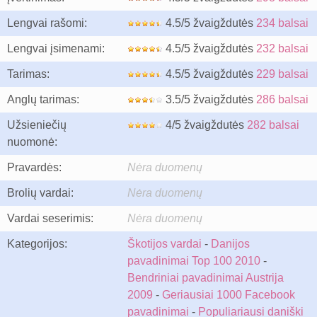
Lengvai rašomi:
4.5/5 žvaigždutės
234 balsai
Lengvai įsimenami:
4.5/5 žvaigždutės
232 balsai
Tarimas:
4.5/5 žvaigždutės
229 balsai
Anglų tarimas:
3.5/5 žvaigždutės
286 balsai
Užsieniečių
4/5 žvaigždutės
282 balsai
nuomonė:
Pravardės:
Nėra duomenų
Brolių vardai:
Nėra duomenų
Vardai seserimis:
Nėra duomenų
Kategorijos:
Škotijos vardai
-
Danijos
pavadinimai Top 100 2010
-
Bendriniai pavadinimai Austrija
2009
-
Geriausiai 1000 Facebook
pavadinimai
-
Populiariausi daniški