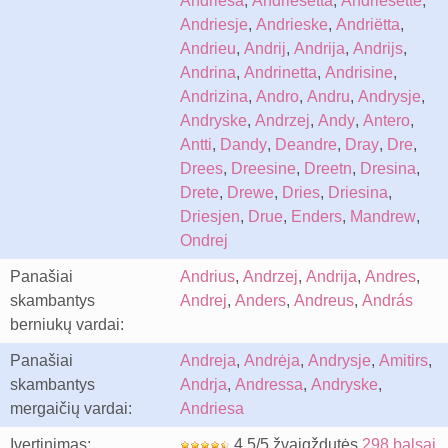
Andriesa
,
Andriesetta
,
Andriesette
,
Andriesje
,
Andrieske
,
Andriëtta
,
Andrieu
,
Andrij
,
Andrija
,
Andrijs
,
Andrina
,
Andrinetta
,
Andrisine
,
Andrizina
,
Andro
,
Andru
,
Andrysje
,
Andryske
,
Andrzej
,
Andy
,
Antero
,
Antti
,
Dandy
,
Deandre
,
Dray
,
Dre
,
Drees
,
Dreesine
,
Dreetn
,
Dresina
,
Drete
,
Drewe
,
Dries
,
Driesina
,
Driesjen
,
Drue
,
Enders
,
Mandrew
,
Ondrej
Panašiai
Andrius
,
Andrzej
,
Andrija
,
Andres
,
skambantys
Andrej
,
Anders
,
Andreus
,
András
berniukų vardai:
Panašiai
Andreja
,
Andrėja
,
Andrysje
,
Amitirs
,
skambantys
Andrja
,
Andressa
,
Andryske
,
mergaičių vardai:
Andriesa
Įvertinimas:
4.5/5 žvaigždutės
298 balsai