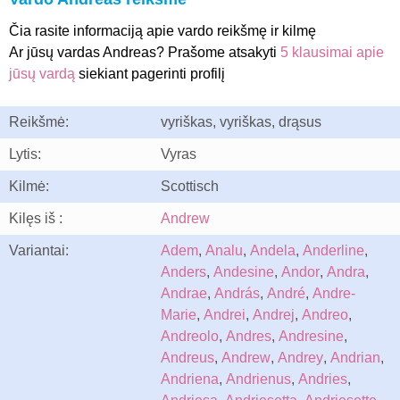
Čia rasite informaciją apie vardo reikšmę ir kilmę
Ar jūsų vardas Andreas? Prašome atsakyti
5 klausimai apie
jūsų vardą
siekiant pagerinti profilį
Reikšmė:
vyriškas, vyriškas, drąsus
Lytis:
Vyras
Kilmė:
Scottisch
Kilęs iš :
Andrew
Variantai:
Adem
,
Analu
,
Andela
,
Anderline
,
Anders
,
Andesine
,
Andor
,
Andra
,
Andrae
,
András
,
André
,
Andre-
Marie
,
Andrei
,
Andrej
,
Andreo
,
Andreolo
,
Andres
,
Andresine
,
Andreus
,
Andrew
,
Andrey
,
Andrian
,
Andriena
,
Andrienus
,
Andries
,