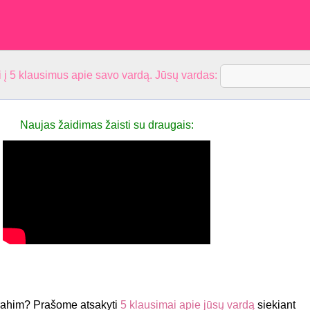
 į 5 klausimus apie savo vardą. Jūsų vardas:
Naujas žaidimas žaisti su draugais:
rahim? Prašome atsakyti
5 klausimai apie jūsų vardą
siekiant