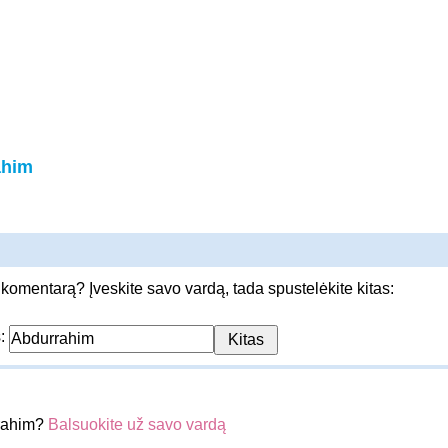
ahim
 komentarą? Įveskite savo vardą, tada spustelėkite kitas:
s:
rrahim?
Balsuokite už savo vardą