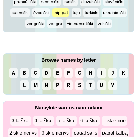
prancūziški
rumuniški
rusiški
slovakiški
slovėniški
suomiški
švediški
taip pat
tajų
turkiški
ukrainietiški
vengriški
vengrų
vietnamietiški
vokiški
Browse names by letter
A
B
C
D
E
F
G
H
I
J
K
L
M
N
P
R
S
T
U
V
Naršykite vardus naudodami
3 laiškai
4 laiškai
5 laiškai
6 laiškai
1 skiemuo
2 skiemenys
3 skiemenys
pagal šalis
pagal kalbą