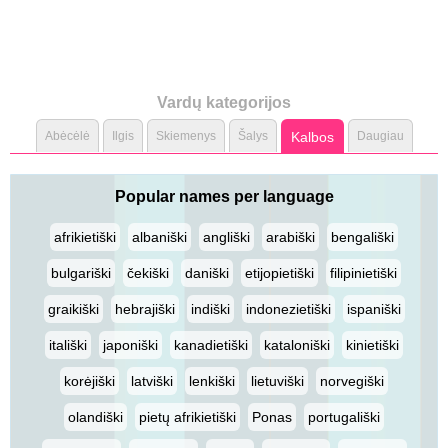
Vardų kategorijos
Abėcėlė
Ilgis
Skiemenys
Šalys
Kalbos
Daugiau
Popular names per language
afrikietiški
albaniški
angliški
arabiški
bengališki
bulgariški
čekiški
daniški
etijopietiški
filipinietiški
graikiški
hebrajiški
indiški
indonezietiški
ispaniški
itališki
japoniški
kanadietiški
kataloniški
kinietiški
korėjiški
latviški
lenkiški
lietuviški
norvegiški
olandiški
pietų afrikietiški
Ponas
portugališki