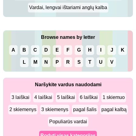
Vardai, lengvai ištariami anglų kalba
Browse names by letter
A
B
C
D
E
F
G
H
I
J
K
L
M
N
P
R
S
T
U
V
Naršykite vardus naudodami
3 laiškai
4 laiškai
5 laiškai
6 laiškai
1 skiemuo
2 skiemenys
3 skiemenys
pagal šalis
pagal kalbą
Populiarūs vardai
Rodyti visas kategorijas