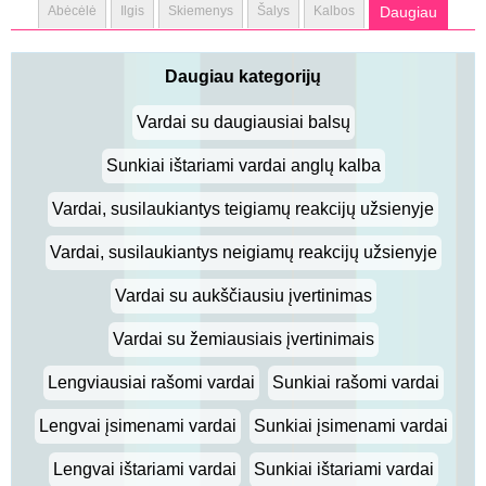
Abėcėlė
Ilgis
Skiemenys
Šalys
Kalbos
Daugiau
Daugiau kategorijų
Vardai su daugiausiai balsų
Sunkiai ištariami vardai anglų kalba
Vardai, susilaukiantys teigiamų reakcijų užsienyje
Vardai, susilaukiantys neigiamų reakcijų užsienyje
Vardai su aukščiausiu įvertinimas
Vardai su žemiausiais įvertinimais
Lengviausiai rašomi vardai
Sunkiai rašomi vardai
Lengvai įsimenami vardai
Sunkiai įsimenami vardai
Lengvai ištariami vardai
Sunkiai ištariami vardai