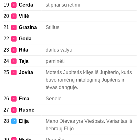
19
Gerda
stipriai su ietimi
♀
20
Viltė
♀
21
Grazina
Stilius
♀
22
Goda
♀
23
Rita
dailus valyti
♀
24
Taja
paminėti
♀
25
Jovita
Moteris Jupiteris kilęs iš Jupiterio, kuris
♀
buvo romėnų mitologinių Jupiteris ir
tėvas danguje.
26
Ema
Senelė
♀
27
Rusnė
♀
28
Elija
Mano Dievas yra Viešpats. Variantas iš
♂
hebrajų Elijo
29
Meda
Pranašė