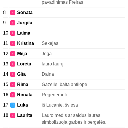
pavadinimas Freiras
8
Sonata
♀
9
Jurgita
♀
10
Laima
♀
11
Kristina
Sekėjas
♀
12
Meja
Jėga
♀
13
Loreta
lauro laurų
♀
14
Gita
Daina
♀
15
Rima
Gazelle, balta antilopė
♀
16
Renata
Regeneruoti
♀
17
Luka
iš Lucanie, šviesa
♂
18
Laurita
Lauro medis ar saldus lauras
♀
simbolizuoja garbės ir pergalės.