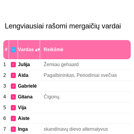
Lengviausiai rašomi mergaičių vardai
#
Vardas
Reikšmė
♂
1
Julija
Žemiau gehaard
♀
2
Aida
Pagalbininkas, Periodiniai svečias
♀
3
Gabrielė
♀
4
Gitana
Čigonų.
♀
5
Vija
♀
6
Aiste
♀
7
Inga
skandinavų dievo alternatyvus
♀