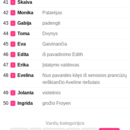
41
Skaiva
♀
42
Monika
Patarėjas
♀
43
Gabija
padengti
♀
44
Toma
Dvynys
♀
45
Eva
Gaivinančia
♀
46
Edita
iš pavadinimo Edith
♀
47
Erika
Įstatymo valdovas
♀
48
Evelina
Nuo pavardės kilęs iš senosios prancūzų
♀
reiškiančio Aveline riešutais
49
Jolanta
violetinis
♀
50
Ingrida
grožio Froyen
♀
Vardų kategorijos