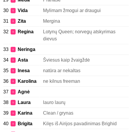
♀
30
Vida
Mylimam žmogui ar draugui
♀
31
Zita
Mergina
♀
32
Regina
Lotynų Queen; norvegų atskyrimas
♀
dievus
33
Neringa
♀
34
Asta
Šviesus kaip žvaigždė
♀
35
Inesa
natūra ar nekaltas
♀
36
Karolina
ne kilnus freeman
♀
37
Agnė
♀
38
Laura
lauro laurų
♀
39
Karina
Clean / grynas
♀
40
Brigita
Kilęs iš Airijos pavadinimas Brighid
♀