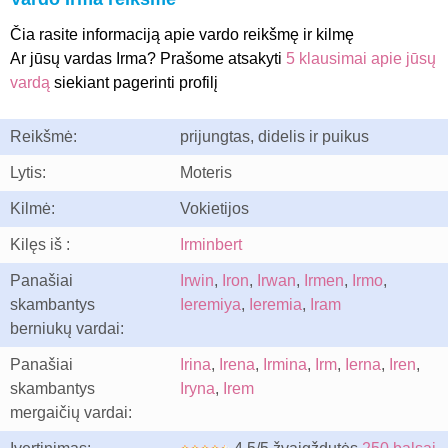
Čia rasite informaciją apie vardo reikšmę ir kilmę
Ar jūsų vardas Irma? Prašome atsakyti
5 klausimai apie jūsų
vardą
siekiant pagerinti profilį
Reikšmė:
prijungtas, didelis ir puikus
Lytis:
Moteris
Kilmė:
Vokietijos
Kilęs iš :
Irminbert
Panašiai
Irwin
,
Iron
,
Irwan
,
Irmen
,
Irmo
,
skambantys
Ieremiya
,
Ieremia
,
Iram
berniukų vardai:
Panašiai
Irina
,
Irena
,
Irmina
,
Irm
,
Ierna
,
Iren
,
skambantys
Iryna
,
Irem
mergaičių vardai: