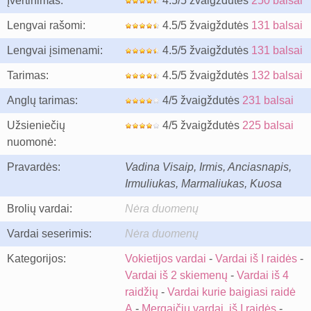
Įvertinimas:
4.5/5 žvaigždutės
250 balsai
Lengvai rašomi:
4.5/5 žvaigždutės
131 balsai
Lengvai įsimenami:
4.5/5 žvaigždutės
131 balsai
Tarimas:
4.5/5 žvaigždutės
132 balsai
Anglų tarimas:
4/5 žvaigždutės
231 balsai
Užsieniečių
4/5 žvaigždutės
225 balsai
nuomonė:
Pravardės:
Vadina Visaip, Irmis, Anciasnapis,
Irmuliukas, Marmaliukas, Kuosa
Brolių vardai:
Nėra duomenų
Vardai seserimis:
Nėra duomenų
Kategorijos:
Vokietijos vardai
-
Vardai iš I raidės
-
Vardai iš 2 skiemenų
-
Vardai iš 4
raidžių
-
Vardai kurie baigiasi raidė
A
-
Mergaičių vardai, iš I raidės
-