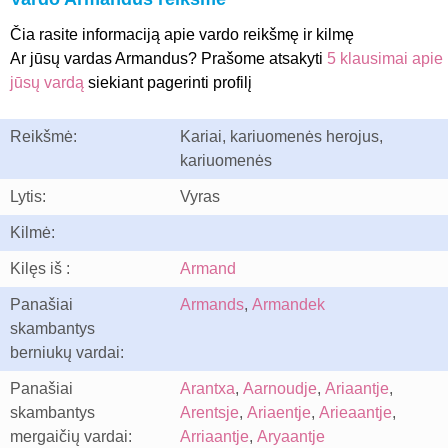
Čia rasite informaciją apie vardo reikšmę ir kilmę
Ar jūsų vardas Armandus? Prašome atsakyti
5 klausimai apie
jūsų vardą
siekiant pagerinti profilį
Reikšmė:
Kariai, kariuomenės herojus,
kariuomenės
Lytis:
Vyras
Kilmė:
Kilęs iš :
Armand
Panašiai
Armands
,
Armandek
skambantys
berniukų vardai:
Panašiai
Arantxa
,
Aarnoudje
,
Ariaantje
,
skambantys
Arentsje
,
Ariaentje
,
Arieaantje
,
mergaičių vardai:
Arriaantje
,
Aryaantje